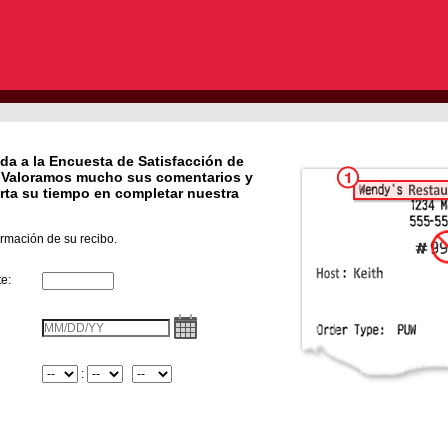
da a la Encuesta de Satisfacción de
. Valoramos mucho sus comentarios y
rta su tiempo en completar nuestra
ormación de su recibo.
e:
InputStoreNum
VisitDate
Hora
:
Minuto
InputMeridian