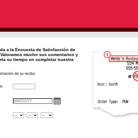
da a la Encuesta de Satisfacción de
. Valoramos mucho sus comentarios y
rta su tiempo en completar nuestra
ormación de su recibo.
e:
InputStoreNum
VisitDate
Hora
:
Minuto
InputMeridian